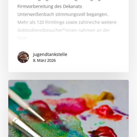
Firmvorbereitung des Dekanats
Unterweißenbach stimmungsvoll begangen.
Mehr als 120 Firmlinge sowie zahlreiche weitere
Gottesdienstbesucher*innen nahmen an der
Feier…
jugendtankstelle
8. März 2026
Leader-
Projekt
„Jugend
mischt
mit“