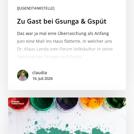
[JUGENDTANKSTELLE]
Zu Gast bei Gsunga & Gspüt
Das war ja mal eine Überraschung als Anfang
Juni eine Mail ins Haus flatterte, in welcher uns
Dr. Klaus Landa vom Forum Volkskultur in seine
Sendung bei Gsunga und Gspüt…
claudia
16. Juli 2026
hoamatland_2.0
–
Kreativwettbewerb