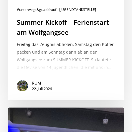
#unterwegs&guaddrauf
[JUGENDTANKSTELLE]
Summer Kickoff – Ferienstart
am Wolfgangsee
Freitag das Zeugnis abholen, Samstag den Koffer
packen und am Sonntag dann ab an den
Wolfgangsee zum SUMMER KICKOFF. So lautete
die Devise von 14 Jugendlichen, die mit uns in…
RUM
22. Juli 2026
Zu
Gast
bei