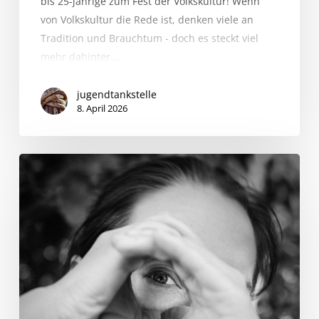
bis 25-jährige zum Fest der Volkskultur! Wenn
von Volkskultur die Rede ist, denken viele an
Tradition und Brauchtum - doch es steckt viel
mehr dahinter.…
jugendtankstelle
8. April 2026
POV:
Deine
Sicht
–
Jugendkreuzweg
2026