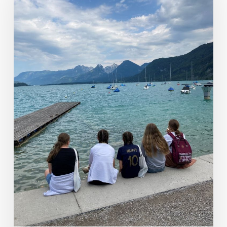
Ferienstart
am
Wolfgangsee