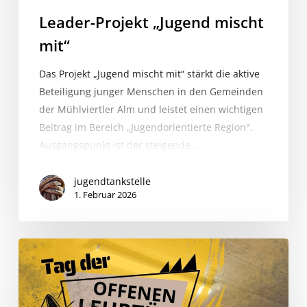
Leader-Projekt „Jugend mischt
mit“
Das Projekt „Jugend mischt mit“ stärkt die aktive
Beteiligung junger Menschen in den Gemeinden
der Mühlviertler Alm und leistet einen wichtigen
Beitrag im Bereich „Jugendorientierte Region".
Ausgangspunkt ist der steigende…
jugendtankstelle
1. Februar 2026
Tag
der
offenen
Lehrtür