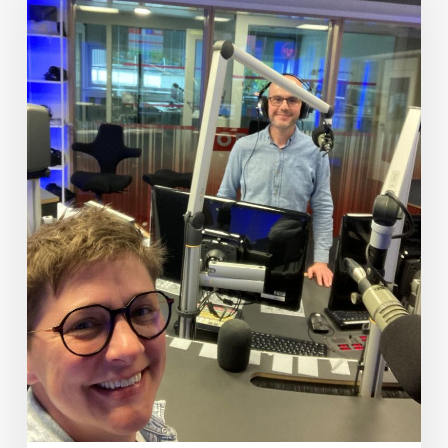
Gsunga
&
Gspüt