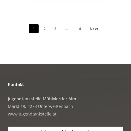
1
2
3
…
14
Next
Kontakt
Jugendtankstelle Mühlviertler Alm
Markt 19, 4273 Unterweißenbach
www.jugendtankstelle.at