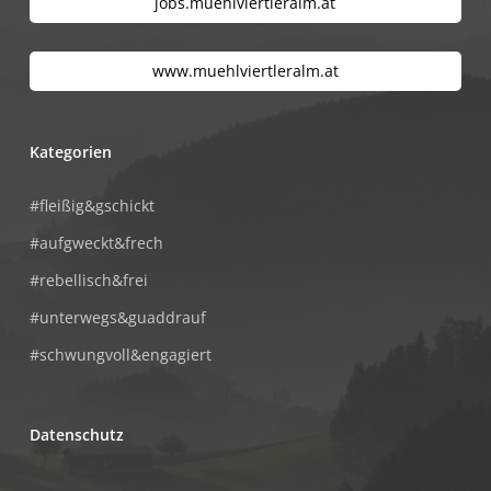
jobs.muehlviertleralm.at
www.muehlviertleralm.at
Kategorien
#fleißig&gschickt
#aufgweckt&frech
#rebellisch&frei
#unterwegs&guaddrauf
#schwungvoll&engagiert
Datenschutz