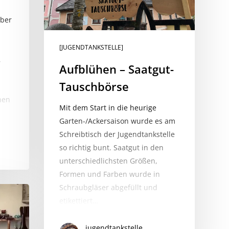
mber
[JUGENDTANKSTELLE]
,
Aufblühen – Saatgut-
Tauschbörse
nen
Mit dem Start in die heurige
Garten-/Ackersaison wurde es am
Schreibtisch der Jugendtankstelle
so richtig bunt. Saatgut in den
unterschiedlichsten Größen,
Formen und Farben wurde in
Schraubgläser abgefüllt und
etikettiert…
jugendtankstelle