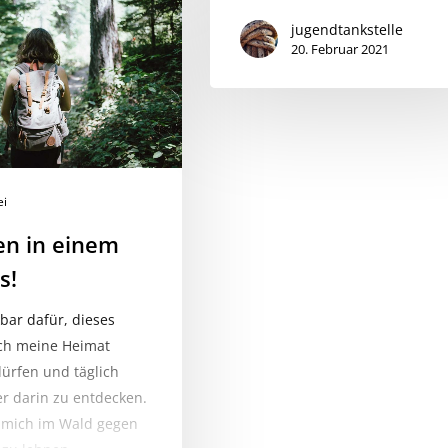
jugendtankstelle
20. Februar 2021
ei
en in einem
s!
bar dafür, dieses
ch meine Heimat
ürfen und täglich
 darin zu entdecken.
, mich im Wald gegen