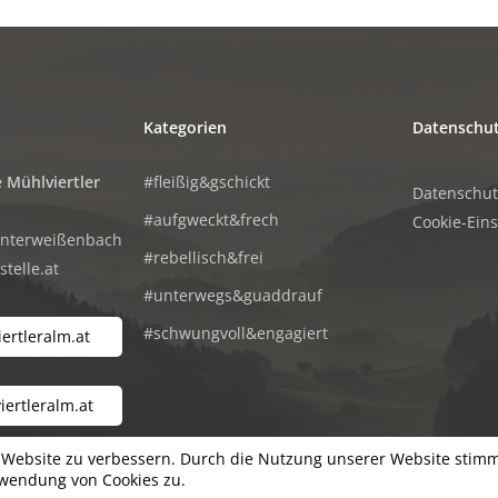
Kategorien
Datenschu
 Mühlviertler
#fleißig&gschickt
Datenschu
#aufgweckt&frech
Cookie-Ein
Unterweißenbach
#rebellisch&frei
telle.at
#unterwegs&guaddrauf
#schwungvoll&engagiert
ertleralm.at
ertleralm.at