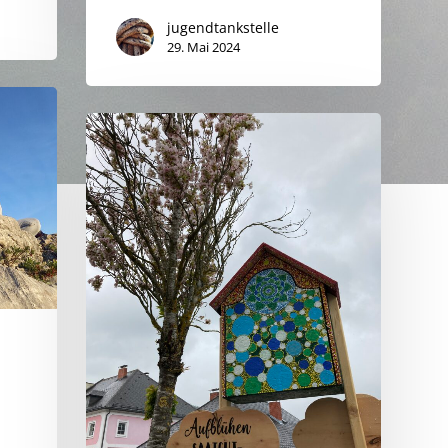
jugendtankstelle
29. Mai 2024
Aufblühen
–
Saatgut-
Tauschbörse