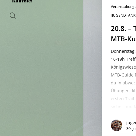
Kontakt
Veranstaltung
search
[JUGENDTANK
20.8. – 
MTB-Ku
Donnerstag,
16-19h Tref
Königswiese
MTB-Guide M
Hit en
du in abwec
Übungen, kl
ersten Trail
sicher und k
juge
30. Ju