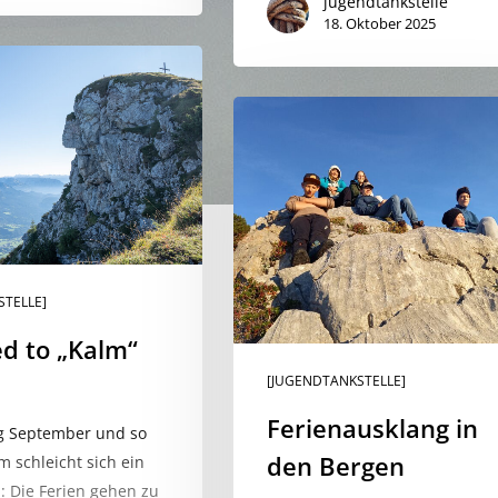
jugendtankstelle
18. Oktober 2025
Ferienausklang
in
den
Bergen
STELLE]
d to „Kalm“
[JUGENDTANKSTELLE]
Ferienausklang in
ng September und so
den Bergen
 schleicht sich ein
: Die Ferien gehen zu