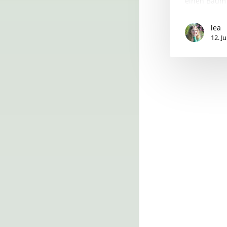
einen Baum
lea
12. J