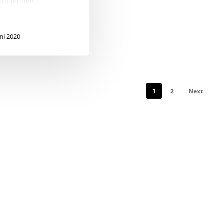
 zu lehnen,…
uni 2020
1
2
Next