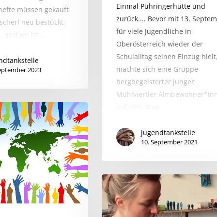
Einmal Pühringerhütte und
hefte müssen gekauft
zurück.... Bevor mit 13. Septe
scherl neu bestückt
für viele Jugendliche in
, und wo ist…
Oberösterreich wieder der
Schulalltag seinen Einzug hielt
ndtankstelle
machte sich eine Gruppe
September 2023
bergbegeisterter junger
Mühlviertler Almbewohner*in
auf den Weg…
jugendtankstelle
10. September 2021
Bike-
Check
mit