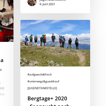
9. Juni 2021
Bergtage+
2020
„Seensucht
nach
Mehr“
na
on
#aufgweckt&frech
#unterwegs&guaddrauf
,
mit
[JUGENDTANKSTELLE]
hrt
Bergtage+ 2020