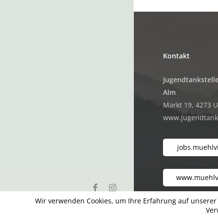
Kontakt
Jugendtankstelle
Alm
Markt 19, 4273 
www.jugendtanks
jobs.muehlvi
www.muehlvi
facebook
instagram