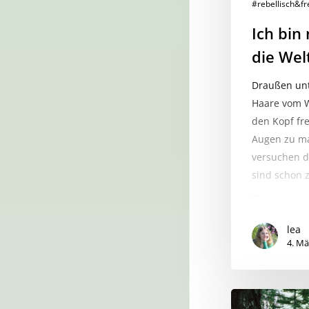
#rebellisch&fr
Ich bin
die Wel
Draußen unt
Haare vom W
den Kopf fr
Augen zu m
versuchen di
sind schon 
…
lea
4. Mä
Wir