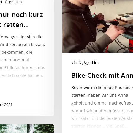
Anna
ei
Allgemein
 nur noch kurz
t retten…
erwegs sein, sich die
ind zerzausen lassen,
eibekommen, die
achen und mal
#fleißig&gschickt
e Stille zu hören… das
Bike-Check mit An
ziemlich coole Sachen,
Bevor wir in die neue Radsais
starten, haben wir uns Anna
geholt und einmal nachgefragt
rz 2021
worauf wir achten müssen, da
wir "safe" mit der ersten Ausfa
starten können... Viel Spaß…