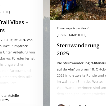
en
STELLE]
Trail Vibes –
#unterwegs&guaddrauf
rs
[JUGENDTANKSTELLE]
 20. August 2026 von
Sternwanderung
fpunkt: Pumptrack
2025
n Unter Anleitung von
arkus Füreder lernst
ter to search or ESC to close
Die Sternwanderung "Mitanau
hslungsreichen
auf da Alm" ging am 18. Oktob
einen Parcours und
2025 in die zweite Runde und 
-Elementen dein Bike
im wahrsten Sinn des Wortes.
ontrolliert…
Viele Wanderer*innen sind am
dem sonnigen Sonntag wiede
ndtankstelle
li 2026