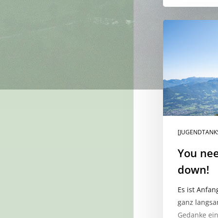
You
need
to
„Kalm“
down!
[JUGENDTANK
You nee
down!
Es ist Anfa
ganz langsam
Gedanke ein