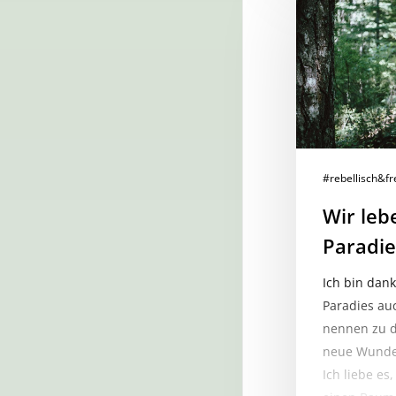
leben
in
einem
Paradies!
#rebellisch&fr
Wir leb
Paradie
Ich bin dank
Paradies au
nennen zu d
neue Wunder
Ich liebe es