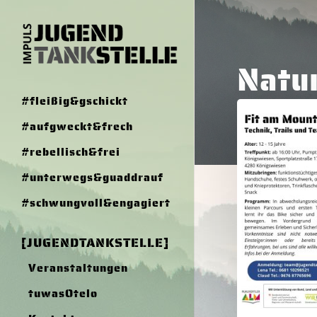
Skip
to
main
Natu
content
#fleißig&gschickt
20.8.
#aufgweckt&frech
–
Trail
#rebellisch&frei
Vibes
#unterwegs&guaddrauf
–
MTB-
#schwungvoll&engagiert
Kurs
[JUGENDTANKSTELLE]
Veranstaltungen
tuwasOtelo