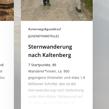
#unterwegs&guaddrauf
[JUGENDTANKSTELLE]
Sternwanderung
nach Kaltenberg
nd
7 Startpunkte, 89
er
Wanderer*innen, ca. 900
das
gegangene Kilometer und etwa 1,8
Millionen Schritte: das ist die
Sternwanderung nach Kaltenberg
r…
unter dem Motto "Mitanaund auf
da Alm" am Sonntag, den 26.…