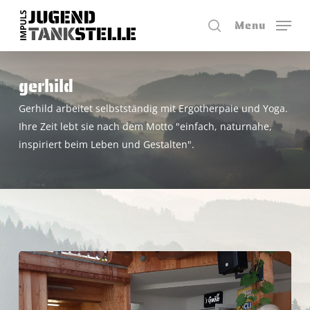
Skip
Menu
to
search
Close
main
Menu
content
gerhild
Gerhild arbeitet selbstständig mit Ergotherpaie und Yoga.
Ihre Zeit lebt sie nach dem Motto "einfach, naturnahe,
inspiriert beim Leben und Gestalten".
Genuss.Hand.Werk