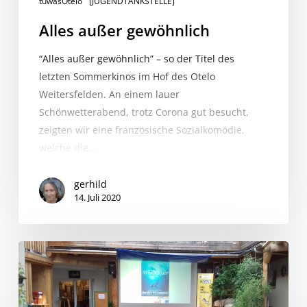
tuwasOtelo
[JUGENDTANKSTELLE]
Alles außer gewöhnlich
“Alles außer gewöhnlich” – so der Titel des
letzten Sommerkinos im Hof des Otelo
Weitersfelden. An einem lauer
Schönwetterabend, trotz Corona gut besucht,
zeigten wir eine französische Sozialkomödie,
welche die…
gerhild
14. Juli 2020
Sommerkinos
auf
da
Gred