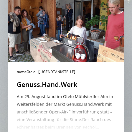
tuwasOtelo
[JUGENDTANKSTELLE]
Genuss.Hand.Werk
Am 29. August fand im Otelo Mühlviertler Alm in
Weitersfelden der Markt Genuss.Hand.Werk mit
anschließender Open-Air-Filmvorführung statt –
eine Veranstaltung für die Sinne.Der Rauch des
Föhrenharzes beim Brennen von Pechöl…