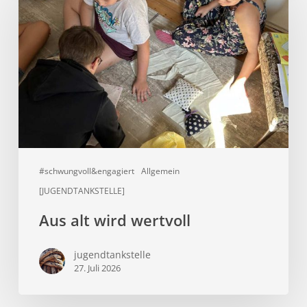
wird
wertvoll
#schwungvoll&engagiert
Allgemein
[JUGENDTANKSTELLE]
Aus alt wird wertvoll
jugendtankstelle
27. Juli 2026