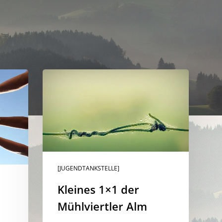
Kleines
1×1
der
Mühlviertler
Alm
[JUGENDTANKSTELLE]
Kleines 1×1 der
Mühlviertler Alm