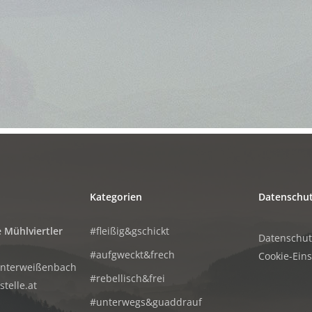
Kategorien
Datenschu
 Mühlviertler
#fleißig&gschickt
Datenschu
#aufgweckt&frech
Cookie-Ein
Unterweißenbach
#rebellisch&frei
telle.at
#unterwegs&guaddrauf