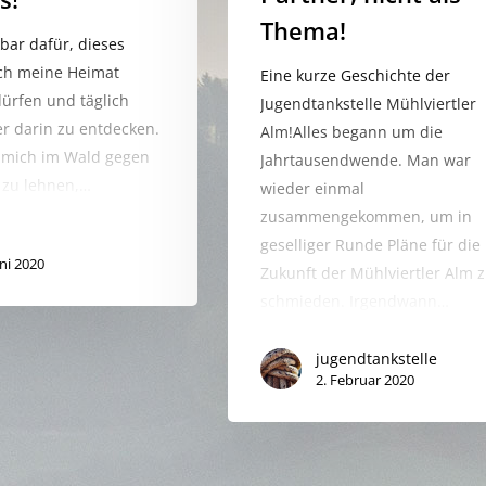
Thema!
bar dafür, dieses
ch meine Heimat
Eine kurze Geschichte der
ürfen und täglich
Jugendtankstelle Mühlviertler
 darin zu entdecken.
Alm!Alles begann um die
, mich im Wald gegen
Jahrtausendwende. Man war
 zu lehnen,…
wieder einmal
zusammengekommen, um in
geselliger Runde Pläne für die
uni 2020
Zukunft der Mühlviertler Alm 
schmieden. Irgendwann…
jugendtankstelle
2. Februar 2020