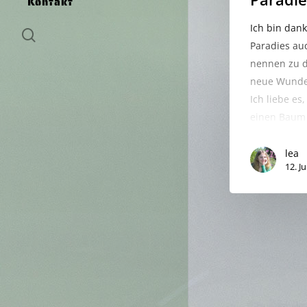
Kontakt
Ich bin dank
search
Paradies au
nennen zu d
neue Wunder
Ich liebe es
einen Baum
lea
12. J