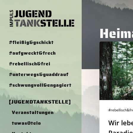
Skip
to
main
Heim
content
#fleißig&gschickt
Wir
#aufgweckt&frech
leben
in
#rebellisch&frei
einem
#unterwegs&guaddrauf
Paradies!
#schwungvoll&engagiert
[JUGENDTANKSTELLE]
Hit en
#rebellisch&fr
Veranstaltungen
Wir leb
tuwasOtelo
Paradie