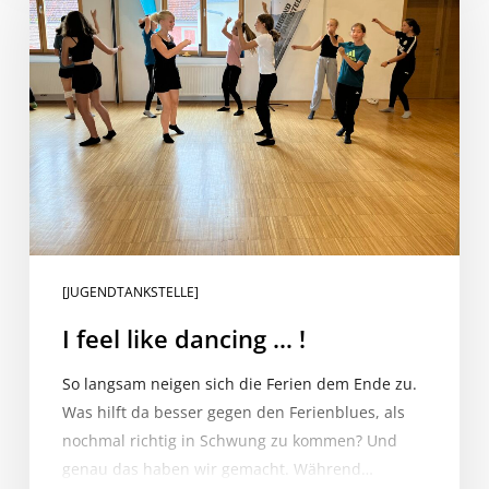
like
dancing
…
!
[JUGENDTANKSTELLE]
I feel like dancing … !
So langsam neigen sich die Ferien dem Ende zu.
Was hilft da besser gegen den Ferienblues, als
nochmal richtig in Schwung zu kommen? Und
genau das haben wir gemacht. Während…