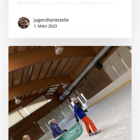
Windischbauer von "horse_and_home_decor"…
jugendtankstelle
1. März 2023
Ice,
Ice,
Baby