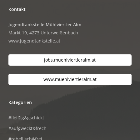
Kontakt
Jugendtankstelle Mühlviertler Alm
Markt 19, 4273 Unterweißenbach
www.jugendtankstelle.at
jobs.muehlviertleralm.at
www.muehlviertleralm.at
Kategorien
#fleißig&gschickt
#aufgweckt&frech
#rebellisch&frei