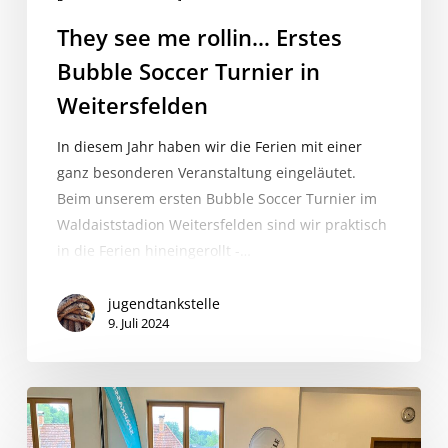
They see me rollin… Erstes
Bubble Soccer Turnier in
Weitersfelden
In diesem Jahr haben wir die Ferien mit einer
ganz besonderen Veranstaltung eingeläutet.
Beim unserem ersten Bubble Soccer Turnier im
Waldaiststadion Weitersfelden sind wir praktisch
in die Ferien hineingerollt -…
jugendtankstelle
9. Juli 2024
I
feel