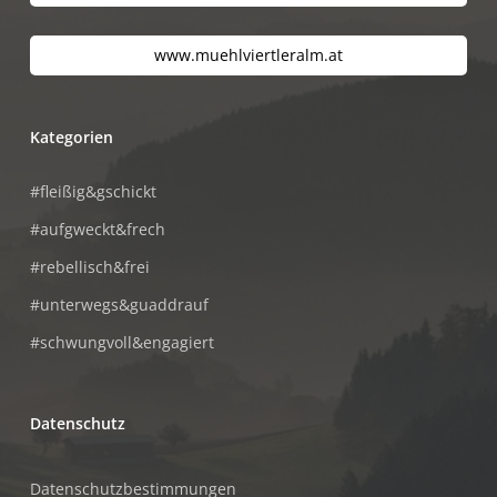
www.muehlviertleralm.at
Kategorien
#fleißig&gschickt
#aufgweckt&frech
#rebellisch&frei
#unterwegs&guaddrauf
#schwungvoll&engagiert
Datenschutz
Datenschutzbestimmungen