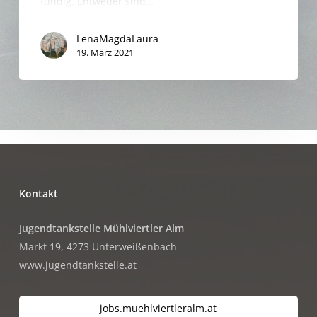
fündig. Entweder sind…
LenaMagdaLaura
19. März 2021
Kontakt
Jugendtankstelle Mühlviertler Alm
Markt 19, 4273 Unterweißenbach
www.jugendtankstelle.at
jobs.muehlviertleralm.at