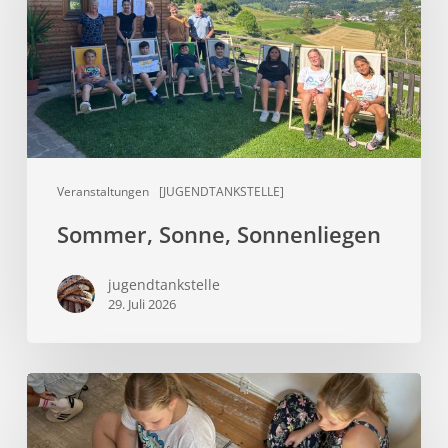
Veranstaltungen
[JUGENDTANKSTELLE]
Sommer, Sonne, Sonnenliegen
jugendtankstelle
29. Juli 2026
Aus
alt
wird