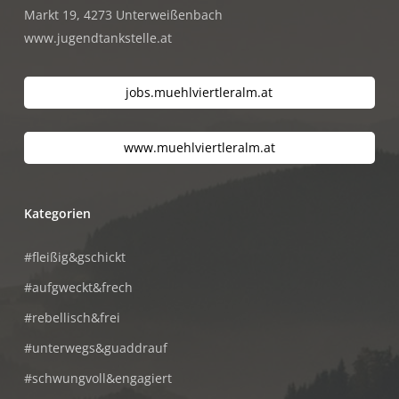
Markt 19, 4273 Unterweißenbach
www.jugendtankstelle.at
jobs.muehlviertleralm.at
www.muehlviertleralm.at
Kategorien
#fleißig&gschickt
#aufgweckt&frech
#rebellisch&frei
#unterwegs&guaddrauf
#schwungvoll&engagiert