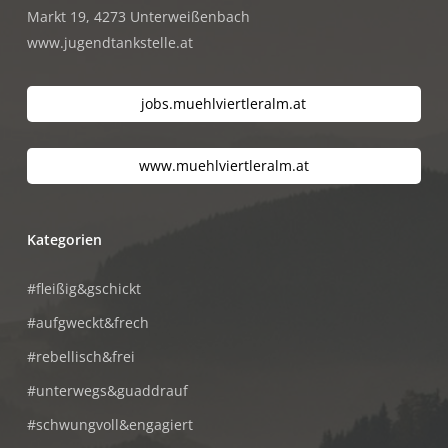
Markt 19, 4273 Unterweißenbach
www.jugendtankstelle.at
jobs.muehlviertleralm.at
www.muehlviertleralm.at
Kategorien
#fleißig&gschickt
#aufgweckt&frech
#rebellisch&frei
#unterwegs&guaddrauf
#schwungvoll&engagiert