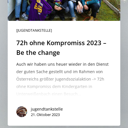
change
[JUGENDTANKSTELLE]
72h ohne Kompromiss 2023 –
Be the change
Auch wir haben uns heuer wieder in den Dienst
der guten Sache gestellt und im Rahmen von
Österreichs größter Jugendsozialaktion -> 72h
ohne Kompromiss dem Kindergarten in
Unterweißenbach einen Besuch…
jugendtankstelle
21. Oktober 2023