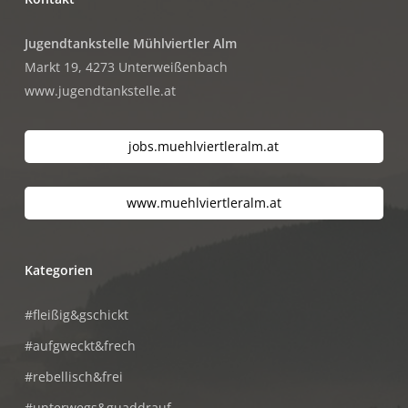
Jugendtankstelle Mühlviertler Alm
Markt 19, 4273 Unterweißenbach
www.jugendtankstelle.at
jobs.muehlviertleralm.at
www.muehlviertleralm.at
Kategorien
#fleißig&gschickt
#aufgweckt&frech
#rebellisch&frei
#unterwegs&guaddrauf