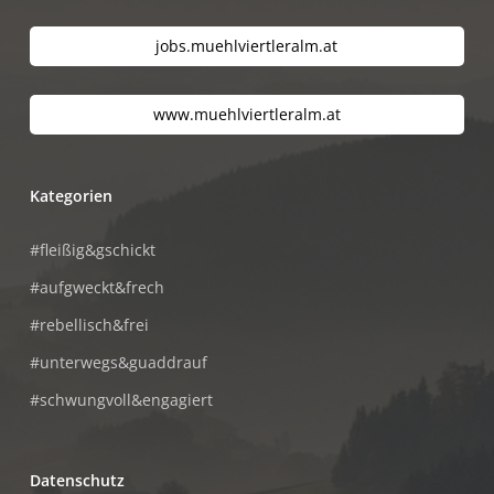
jobs.muehlviertleralm.at
www.muehlviertleralm.at
Kategorien
#fleißig&gschickt
#aufgweckt&frech
#rebellisch&frei
#unterwegs&guaddrauf
#schwungvoll&engagiert
Datenschutz