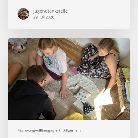
jugendtankstelle
29. Juli 2026
Aus
alt
wird
wertvoll
#schwungvoll&engagiert
Allgemein