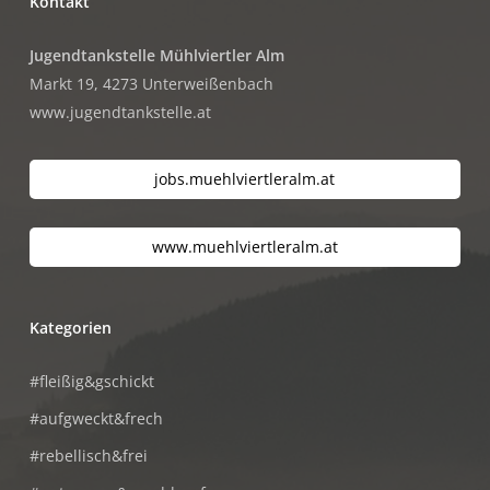
Kontakt
Jugendtankstelle Mühlviertler Alm
Markt 19, 4273 Unterweißenbach
www.jugendtankstelle.at
jobs.muehlviertleralm.at
www.muehlviertleralm.at
Kategorien
#fleißig&gschickt
#aufgweckt&frech
#rebellisch&frei