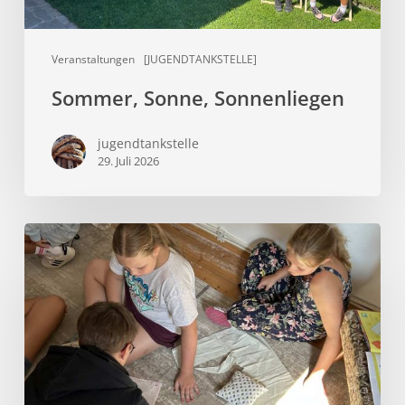
Veranstaltungen
[JUGENDTANKSTELLE]
Sommer, Sonne, Sonnenliegen
jugendtankstelle
29. Juli 2026
Aus
alt
wird
wertvoll