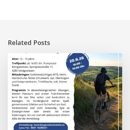
Related Posts
20.8.
–
Trail
Vibes
–
MTB-
Kurs