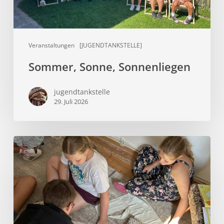
Veranstaltungen
[JUGENDTANKSTELLE]
Sommer, Sonne, Sonnenliegen
jugendtankstelle
29. Juli 2026
Aus
alt
wird
wertvoll