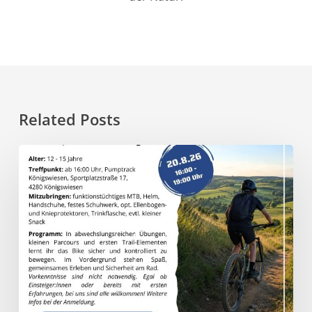
Related Posts
20.8.
–
Trail
Vibes
–
MTB-
Kurs