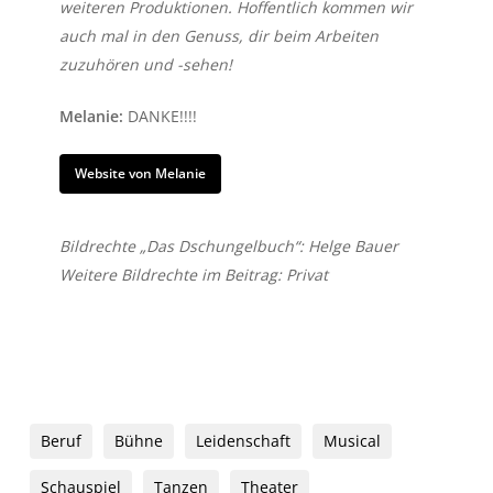
weiteren Produktionen. Hoffentlich kommen wir
auch mal in den Genuss, dir beim Arbeiten
zuzuhören und -sehen!
Melanie:
DANKE!!!!
Website von Melanie
Bildrechte „Das Dschungelbuch“: Helge Bauer
Weitere Bildrechte im Beitrag: Privat
Beruf
Bühne
Leidenschaft
Musical
Schauspiel
Tanzen
Theater