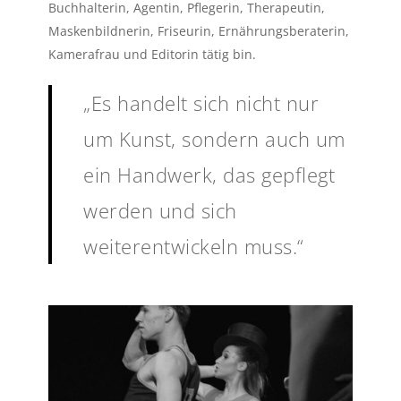
Buchhalterin, Agentin, Pflegerin, Therapeutin,
Maskenbildnerin, Friseurin, Ernährungsberaterin,
Kamerafrau und Editorin tätig bin.
„Es handelt sich nicht nur
um Kunst, sondern auch um
ein Handwerk, das gepflegt
werden und sich
weiterentwickeln muss.“