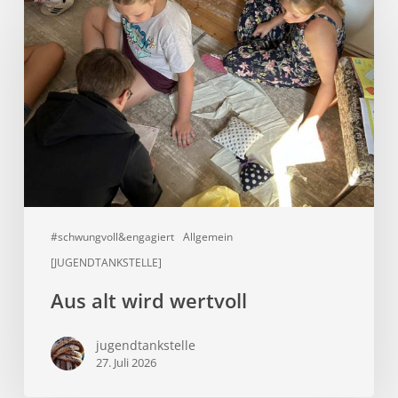
alt
wird
wertvoll
#schwungvoll&engagiert
Allgemein
[JUGENDTANKSTELLE]
Aus alt wird wertvoll
jugendtankstelle
27. Juli 2026