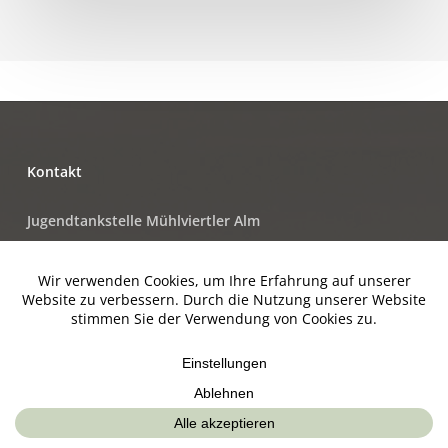
Kontakt
Jugendtankstelle Mühlviertler Alm
Markt 19, 4273 Unterweißenbach
www.jugendtankstelle.at
jobs.muehlviertleralm.at
www.muehlviertleralm.at