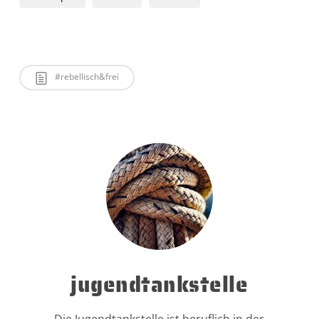
#rebellisch&frei
jugendtankstelle
Die Jugendtankstelle ist beruflich in der