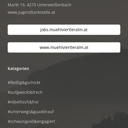
Markt 19, 4273 Unterweißenbach
www.jugendtankstelle.at
jobs.muehlviertleralm.at
www.muehlviertleralm.at
Kategorien
#fleißig&gschickt
#aufgweckt&frech
#rebellisch&frei
#unterwegs&guaddrauf
#schwungvoll&engagiert