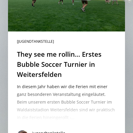
Turnier
in
Weitersfelden
[JUGENDTANKSTELLE]
They see me rollin… Erstes
Bubble Soccer Turnier in
Weitersfelden
In diesem Jahr haben wir die Ferien mit einer
ganz besonderen Veranstaltung eingeläutet.
Beim unserem ersten Bubble Soccer Turnier im
Waldaiststadion Weitersfelden sind wir praktisch
in die Ferien hineingerollt -…