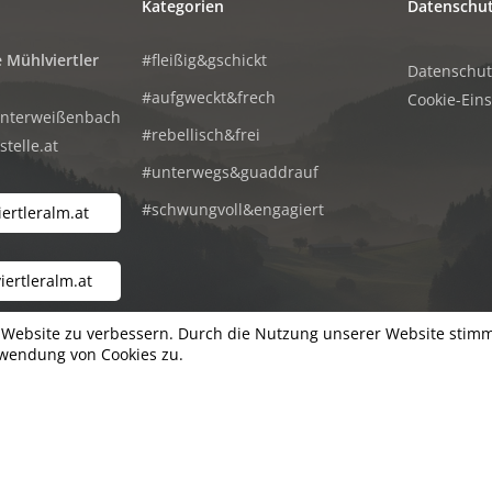
Kategorien
Datenschu
 Mühlviertler
#fleißig&gschickt
Datenschu
#aufgweckt&frech
Cookie-Ein
Unterweißenbach
#rebellisch&frei
telle.at
#unterwegs&guaddrauf
#schwungvoll&engagiert
ertleralm.at
ertleralm.at