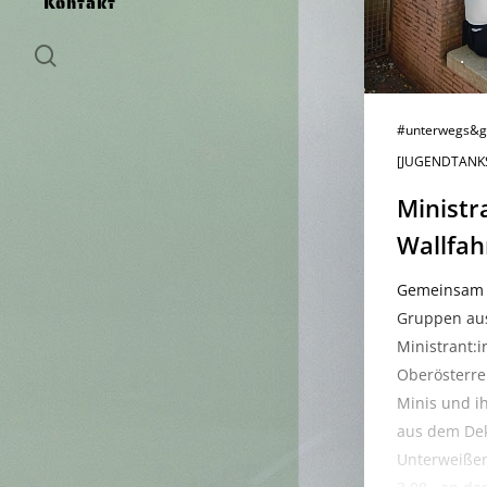
Kontakt
search
#unterwegs&g
[JUGENDTANK
Ministr
Wallfa
Gemeinsam 
Gruppen au
Ministrant:
Oberösterr
Minis und i
aus dem De
Unterweißen