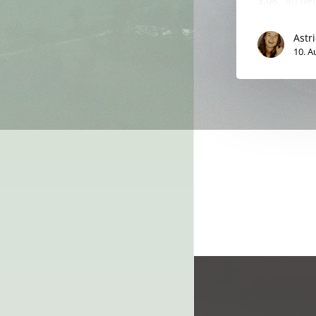
3.08. an de
Astr
10. A