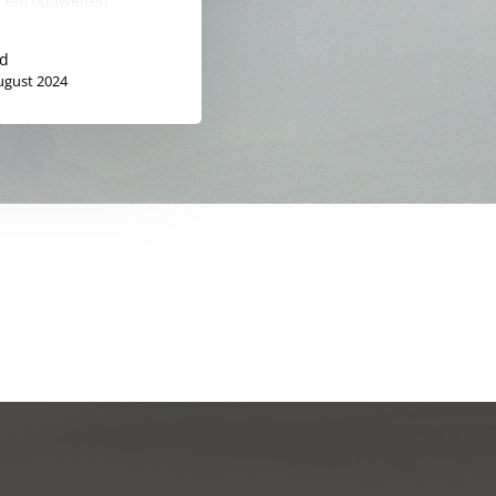
r europaweiten…
id
ugust 2024