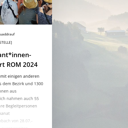
uaddrauf
STELLE]
ant*innen-
hrt ROM 2024
mit einigen anderen
s dem Bezirk und 1300
innen aus
eich nahmen auch 55
hre Begleitpersonen
kanat
bach von 28.07.-