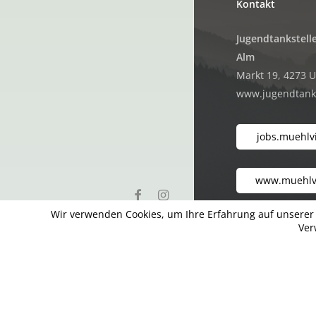
Kontakt
Jugendtankstelle
Alm
Markt 19, 4273 
www.jugendtanks
jobs.muehlvi
www.muehlvi
facebook
instagram