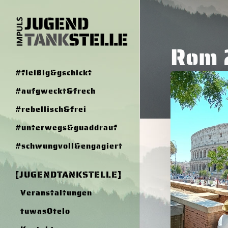
Skip
to
main
Rom 
content
#fleißig&gschickt
Ministrant*inne
#aufgweckt&frech
Wallfahrt
ROM
#rebellisch&frei
2024
#unterwegs&guaddrauf
#schwungvoll&engagiert
[JUGENDTANKSTELLE]
Veranstaltungen
Hit en
tuwasOtelo