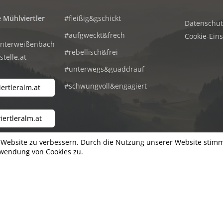
 Mühlviertler
#fleißig&gschickt
Datenschu
#aufgweckt&frech
Cookie-Ein
Unterweißenbach
#rebellisch&frei
telle.at
#unterwegs&guaddrauf
#schwungvoll&engagiert
ertleralm.at
ertleralm.at
© Jugendtankstelle & Mühlviert