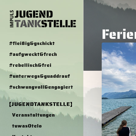
Skip
to
main
Ferie
content
#fleißig&gschickt
Summer
#aufgweckt&frech
Kickoff
–
#rebellisch&frei
Ferienstart
#unterwegs&guaddrauf
am
Wolfgangsee
#schwungvoll&engagiert
[JUGENDTANKSTELLE]
Veranstaltungen
Hit en
tuwasOtelo