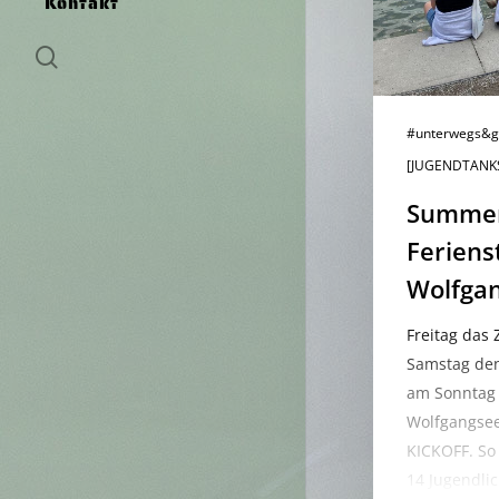
Kontakt
search
#unterwegs&g
[JUGENDTANK
Summer 
Feriens
Wolfga
Freitag das
Samstag den
am Sonntag
Wolfgangs
KICKOFF. So 
14 Jugendlic