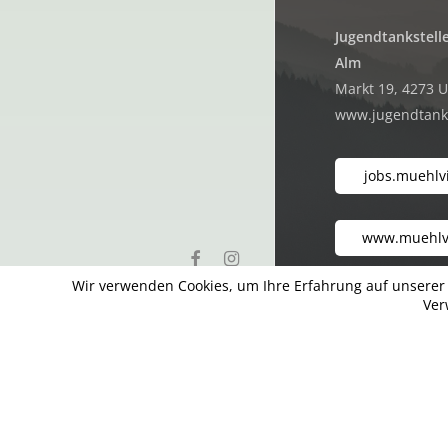
Jugendtankstelle
Alm
Markt 19, 4273 
www.jugendtanks
jobs.muehlvi
www.muehlvi
facebook
instagram