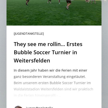
Turnier
in
Weitersfelden
[JUGENDTANKSTELLE]
They see me rollin… Erstes
Bubble Soccer Turnier in
Weitersfelden
In diesem Jahr haben wir die Ferien mit einer
ganz besonderen Veranstaltung eingeläutet.
Beim unserem ersten Bubble Soccer Turnier im
Waldaiststadion Weitersfelden sind wir praktisch
in die Ferien hineingerollt -…